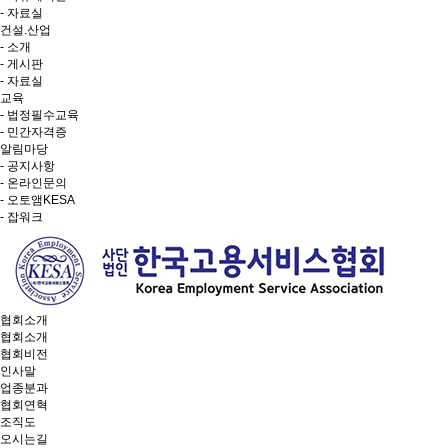
- 자료실
건설.산업
- 소개
- 게시판
- 자료실
교육
- 법정필수교육
- 민간자격증
알림마당
- 공지사항
- 온라인문의
- 오토앰KESA
- 잡워크
협회소개
협회소개
협회비전
인사말
업종분과
협회연혁
조직도
오시는길